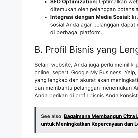
SEO Optimization:
Optimalkan web
ditemukan oleh pelanggan potensial
Integrasi dengan Media Sosial:
In
sosial Anda agar pelanggan dapa
di berbagai platform.
B. Profil Bisnis yang Len
Selain website, Anda juga perlu memiliki p
online, seperti Google My Business, Yelp, d
yang lengkap dan akurat akan meningkatkan
dan membantu pelanggan menemukan And
Anda berikan di profil bisnis Anda konsi
See also
Bagaimana Membangun Citra L
untuk Meningkatkan Kepercayaan dan Lo