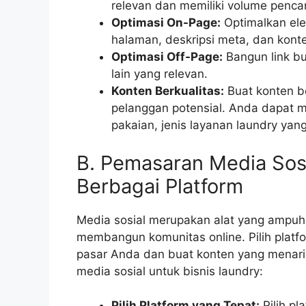
relevan dan memiliki volume pencar
Optimasi On-Page:
Optimalkan ele
halaman, deskripsi meta, dan konte
Optimasi Off-Page:
Bangun link bu
lain yang relevan.
Konten Berkualitas:
Buat konten be
pelanggan potensial. Anda dapat m
pakaian, jenis layanan laundry yan
B. Pemasaran Media Sos
Berbagai Platform
Media sosial merupakan alat yang ampuh
membangun komunitas online. Pilih platfo
pasar Anda dan buat konten yang menarik
media sosial untuk bisnis laundry:
Pilih Platform yang Tepat:
Pilih pl