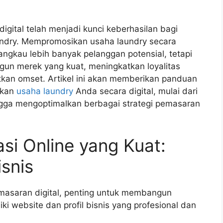
 digital telah menjadi kunci keberhasilan bagi
aundry. Mempromosikan usaha laundry secara
ngkau lebih banyak pelanggan potensial, tetapi
n merek yang kuat, meningkatkan loyalitas
kan omset. Artikel ini akan memberikan panduan
ikan
usaha laundry
Anda secara digital, mulai dari
gga mengoptimalkan berbagai strategi pemasaran
i Online yang Kuat:
isnis
masaran digital, penting untuk membangun
liki website dan profil bisnis yang profesional dan