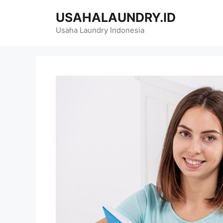
USAHALAUNDRY.ID
Usaha Laundry Indonesia