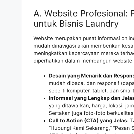
A. Website Profesional:
untuk Bisnis Laundry
Website merupakan pusat informasi onlin
mudah dinavigasi akan memberikan kesan
meningkatkan kepercayaan mereka terhada
diperhatikan dalam membangun website u
Desain yang Menarik dan Respons
mudah dibaca, dan responsif (dapa
seperti komputer, tablet, dan smar
Informasi yang Lengkap dan Jela
yang ditawarkan, harga, lokasi, j
Sertakan juga foto-foto berkualita
Call to Action (CTA) yang Jelas:
Ta
“Hubungi Kami Sekarang,” “Pesan 