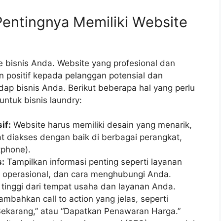
 Pentingnya Memiliki Website
e bisnis Anda. Website yang profesional dan
 positif kepada pelanggan potensial dan
p bisnis Anda. Berikut beberapa hal yang perlu
ntuk bisnis laundry:
if:
Website harus memiliki desain yang menarik,
t diakses dengan baik di berbagai perangkat,
tphone).
s:
Tampilkan informasi penting seperti layanan
am operasional, dan cara menghubungi Anda.
s tinggi dari tempat usaha dan layanan Anda.
mbahkan call to action yang jelas, seperti
Sekarang,” atau “Dapatkan Penawaran Harga.”