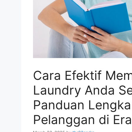
Cara Efektif Me
Laundry Anda Sec
Panduan Lengka
Pelanggan di Er