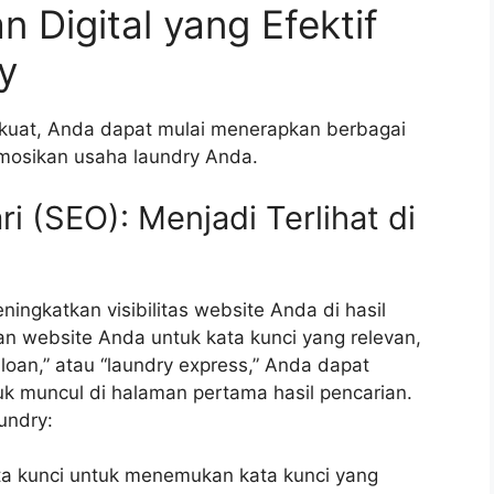
n Digital yang Efektif
y
kuat, Anda dapat mulai menerapkan berbagai
omosikan usaha laundry Anda.
i (SEO): Menjadi Terlihat di
ingkatkan visibilitas website Anda di hasil
n website Anda untuk kata kunci yang relevan,
kiloan,” atau “laundry express,” Anda dapat
k muncul di halaman pertama hasil pencarian.
undry:
ta kunci untuk menemukan kata kunci yang